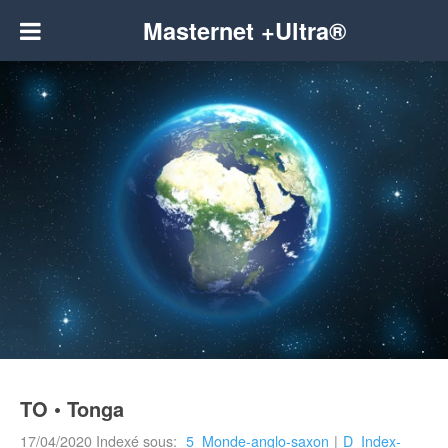
Masternet +Ultra®
TO • Tonga
17/04/2020
Indexé sous:
5_Monde-anglo-saxon
|
D_Index-