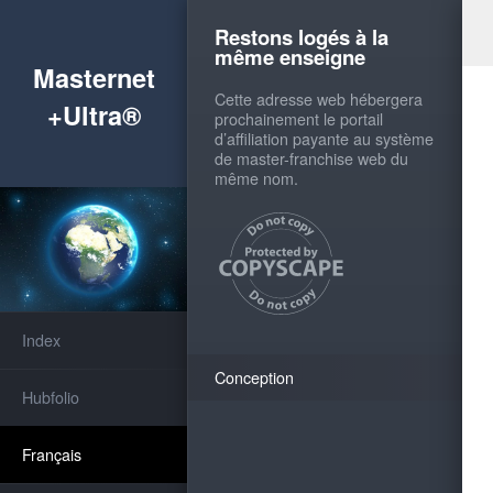
Restons logés à la
même enseigne
Masternet
Cette adresse web hébergera
+Ultra®
prochainement le portail
d’affiliation payante au système
de master-franchise web du
même nom.
Index
Conception
Hubfolio
Français