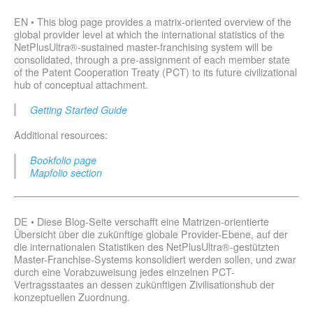
EN • This blog page provides a matrix-oriented overview of the
global provider level at which the international statistics of the
NetPlusUltra®-sustained master-franchising system will be
consolidated, through a pre-assignment of each member state
of the Patent Cooperation Treaty (PCT) to its future civilizational
hub of conceptual attachment.
Getting Started Guide
Additional resources:
Bookfolio page
Mapfolio section
DE • Diese Blog-Seite verschafft eine Matrizen-orientierte
Übersicht über die zukünftige globale Provider-Ebene, auf der
die internationalen Statistiken des NetPlusUltra®-gestützten
Master-Franchise-Systems konsolidiert werden sollen, und zwar
durch eine Vorabzuweisung jedes einzelnen PCT-
Vertragsstaates an dessen zukünftigen Zivilisationshub der
konzeptuellen Zuordnung.