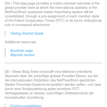
EN • This blog page provides a matrix-oriented overview of the
global provider level at which the international statistics of the
NetPlusUltra®-sustained master-franchising system will be
consolidated, through a pre-assignment of each member state
of the Patent Cooperation Treaty (PCT) to its future civilizational
hub of conceptual attachment.
Getting Started Guide
Additional resources:
Bookfolio page
Mapfolio section
DE • Diese Blog-Seite verschafft eine Matrizen-orientierte
Übersicht über die zukünftige globale Provider-Ebene, auf der
die internationalen Statistiken des NetPlusUltra®-gestützten
Master-Franchise-Systems konsolidiert werden sollen, und zwar
durch eine Vorabzuweisung jedes einzelnen PCT-
Vertragsstaates an dessen zukünftigen Zivilisationshub der
konzeptuellen Zuordnung.
Einführungsleitfaden