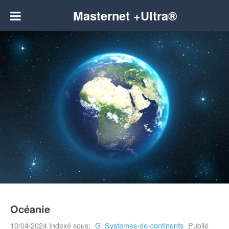
Masternet +Ultra®
Océanie
10/04/2024
Indexé sous:
G_Systemes-de-continents
Publié