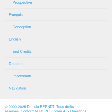
Prospective
Français
Conception
English
End Credits
Deutsch
Impressum
Navigation
© 2000-2025 Daniela BERNDT
.
Tous droits
réservés
.
Conformité RGPD
.
Forum Aux Questions
.