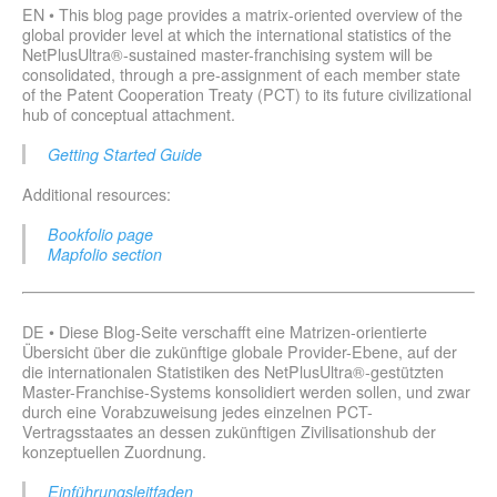
EN • This blog page provides a matrix-oriented overview of the
global provider level at which the international statistics of the
NetPlusUltra®-sustained master-franchising system will be
consolidated, through a pre-assignment of each member state
of the Patent Cooperation Treaty (PCT) to its future civilizational
hub of conceptual attachment.
Getting Started Guide
Additional resources:
Bookfolio page
Mapfolio section
DE • Diese Blog-Seite verschafft eine Matrizen-orientierte
Übersicht über die zukünftige globale Provider-Ebene, auf der
die internationalen Statistiken des NetPlusUltra®-gestützten
Master-Franchise-Systems konsolidiert werden sollen, und zwar
durch eine Vorabzuweisung jedes einzelnen PCT-
Vertragsstaates an dessen zukünftigen Zivilisationshub der
konzeptuellen Zuordnung.
Einführungsleitfaden