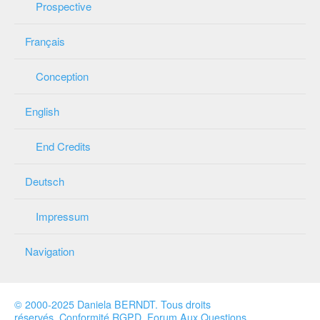
Prospective
Français
Conception
English
End Credits
Deutsch
Impressum
Navigation
© 2000-2025 Daniela BERNDT
.
Tous droits
réservés
.
Conformité RGPD
.
Forum Aux Questions
.