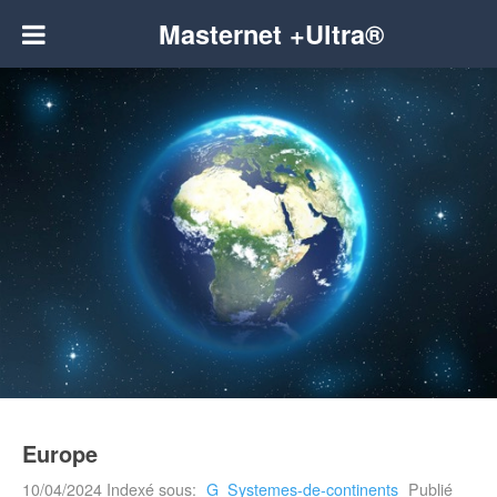
Masternet +Ultra®
Europe
10/04/2024
Indexé sous:
G_Systemes-de-continents
Publié