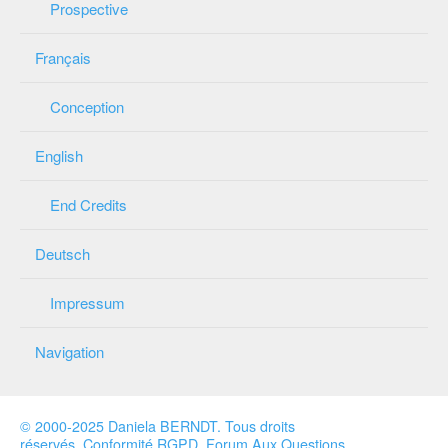
Prospective
Français
Conception
English
End Credits
Deutsch
Impressum
Navigation
© 2000-2025 Daniela BERNDT
.
Tous droits
réservés
.
Conformité RGPD
.
Forum Aux Questions
.