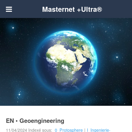
Masternet +Ultra®
EN • Geoengineering
11/04/2024
Indexé sous:
0_Protosphere
|
I_Ingenierie-