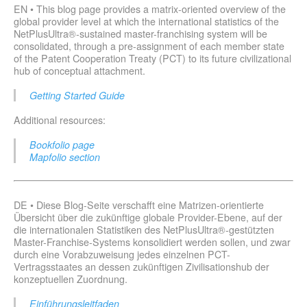
EN • This blog page provides a matrix-oriented overview of the
global provider level at which the international statistics of the
NetPlusUltra®-sustained master-franchising system will be
consolidated, through a pre-assignment of each member state
of the Patent Cooperation Treaty (PCT) to its future civilizational
hub of conceptual attachment.
Getting Started Guide
Additional resources:
Bookfolio page
Mapfolio section
DE • Diese Blog-Seite verschafft eine Matrizen-orientierte
Übersicht über die zukünftige globale Provider-Ebene, auf der
die internationalen Statistiken des NetPlusUltra®-gestützten
Master-Franchise-Systems konsolidiert werden sollen, und zwar
durch eine Vorabzuweisung jedes einzelnen PCT-
Vertragsstaates an dessen zukünftigen Zivilisationshub der
konzeptuellen Zuordnung.
Einführungsleitfaden